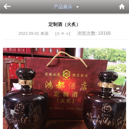
产品展示
定制酒（火炙）
浏览次数:
19166
2022.09.01 来源: [
]
大
中
小