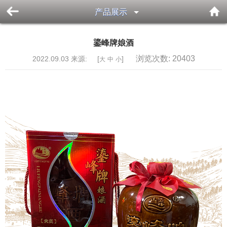
产品展示
鎏峰牌娘酒
浏览次数:
20403
2022.09.03 来源: [
]
大
中
小